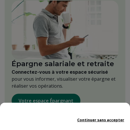
Épargne salariale et retraite
Connectez-vous à votre espace sécurisé
pour vous informer, visualiser votre épargne et
réaliser vos opérations.
Votre espace Épargnant
Continuer sans accepter