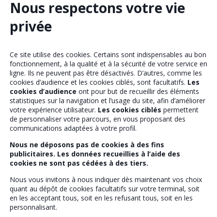
Nous respectons votre vie
privée
Ce site utilise des cookies. Certains sont indispensables au bon
fonctionnement, à la qualité et à la sécurité de votre service en
ligne. Ils ne peuvent pas être désactivés. D’autres, comme les
cookies d’audience et les cookies ciblés, sont facultatifs.
Les
Assurance collective
cookies d’audience
ont pour but de recueillir des éléments
statistiques sur la navigation et l’usage du site, afin d’améliorer
Accédez à votre espace client sécurisé.
votre expérience utilisateur.
Les cookies ciblés
permettent
de personnaliser votre parcours, en vous proposant des
Vous souhaitez en savoir plus sur votre retraite
communications adaptées à votre profil.
supplémentaire d'entreprise et estimer votre
Nous ne déposons pas de cookies à des fins
rente ?
publicitaires. Les données recueillies à l’aide des
cookies ne sont pas cédées à des tiers.
En savoir plus
Estimez votre rente
Nous vous invitons à nous indiquer dès maintenant vos choix
quant au dépôt de cookies facultatifs sur votre terminal, soit
Votre compte
en les acceptant tous, soit en les refusant tous, soit en les
personnalisant.