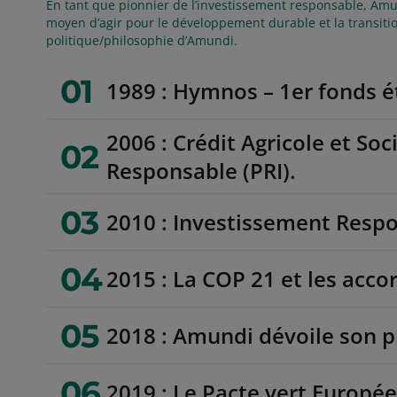
En tant que pionnier de l’investissement responsable, Am
moyen d’agir pour le développement durable et la transitio
politique/philosophie d’Amundi.
01
1989 : Hymnos – 1er fonds 
2006 : Crédit Agricole et So
02
Responsable (PRI).
03
2010 : Investissement Respo
04
2015 : La COP 21 et les acco
05
2018 : Amundi dévoile son pl
06
2019 : Le Pacte vert Europé