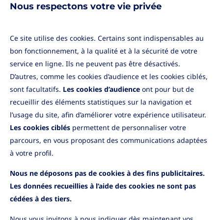
Nous respectons votre vie privée
Ce site utilise des cookies. Certains sont indispensables au
bon fonctionnement, à la qualité et à la sécurité de votre
Informations aux porteurs
•
09/07/2026
service en ligne. Ils ne peuvent pas être désactivés.
Information sur vos supports de
D’autres, comme les cookies d’audience et les cookies ciblés,
placement
sont facultatifs.
Les cookies d’audience
ont pour but de
recueillir des éléments statistiques sur la navigation et
Lire la suite
l’usage du site, afin d’améliorer votre expérience utilisateur.
Les cookies ciblés
permettent de personnaliser votre
parcours, en vous proposant des communications adaptées
à votre profil.
Nous ne déposons pas de cookies à des fins publicitaires.
Qui sommes nous ?
Les données recueillies à l’aide des cookies ne sont pas
Nos engagements
Le groupe Amundi
Gestion des
cédées à des tiers.
Mentions légales
réclamations
Nous vous invitons à nous indiquer dès maintenant vos