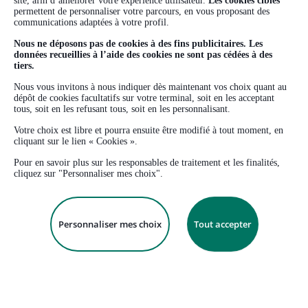
site, afin d’améliorer votre expérience utilisateur.
Les cookies ciblés
Mentions légales
réclamations
permettent de personnaliser votre parcours, en vous proposant des
communications adaptées à votre profil.
Gestion des cookies
Protection des données
Nous ne déposons pas de cookies à des fins publicitaires. Les
données recueillies à l’aide des cookies ne sont pas cédées à des
personnelles
tiers.
Accessibilité
Nous vous invitons à nous indiquer dès maintenant vos choix quant au
dépôt de cookies facultatifs sur votre terminal, soit en les acceptant
tous, soit en les refusant tous, soit en les personnalisant.
Informations pratiques
Application mobile
Votre choix est libre et pourra ensuite être modifié à tout moment, en
cliquant sur le lien « Cookies ».
Informations sécurité
Cas de déblocage
Pour en savoir plus sur les responsables de traitement et les finalités,
cliquez sur "Personnaliser mes choix".
Contactez-nous
Personnaliser mes choix
Tout accepter
© 2026 Amundi