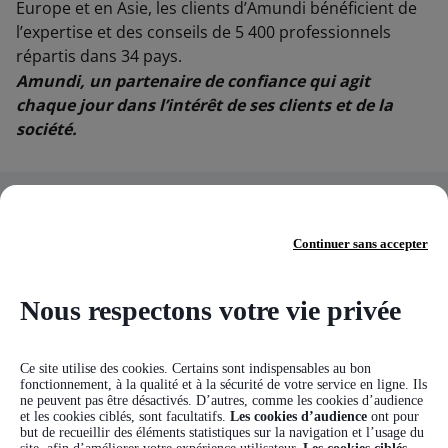
Europe et en Asie, les clients d’Amundi bénéficient de
l’expertise et des conseils de 5 400 professionnels
répartis dans 34 pays.
Amundi, un partenaire de confiance qui agit
chaque jour dans l’intérêt de ses clients et de la
société.
(1) Source : IPE « Top 500 Asset Managers » publié en juin
2025 sur la base des encours sous gestion au 31/12/2024
(2) Données Amundi au 30/03/2026
Continuer sans accepter
(3) Paris, Londres, Dublin, Milan, Tokyo et
San Antonio (via
notre partenariat stratégique avec Victory Capital)
Nous respectons votre vie privée
Ce site utilise des cookies. Certains sont indispensables au bon
fonctionnement, à la qualité et à la sécurité de votre service en ligne. Ils
ne peuvent pas être désactivés. D’autres, comme les cookies d’audience
Qui sommes nous ?
Nos engagements
et les cookies ciblés, sont facultatifs.
Les cookies d’audience
ont pour
but de recueillir des éléments statistiques sur la navigation et l’usage du
Le groupe Amundi
Gestion des