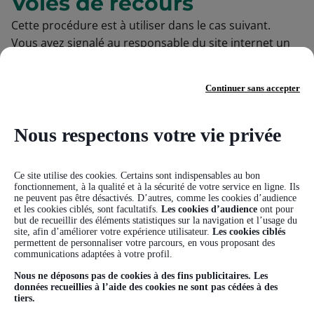
Voies de recours
Cette procédure est à utiliser dans le cas suivant.
Vous avez signalé au responsable du site internet un
défaut d’accessibilité qui vous empêche d’accéder à un
contenu ou à un des services du portail et vous n’avez
Continuer sans accepter
pas obtenu de réponse satisfaisante.
- Écrire un message au Défenseur des droits :
https://www.defenseurdesdroits.fr/nous-contacter-355
Nous respectons votre vie privée
- Contacter le délégué du Défenseur des droits près de
chez vous :
https://www.defenseurdesdroits.fr/carte-
des-delegues
Ce site utilise des cookies. Certains sont indispensables au bon
fonctionnement, à la qualité et à la sécurité de votre service en ligne. Ils
- Envoyer un courrier par la poste (gratuit, ne pas
ne peuvent pas être désactivés. D’autres, comme les cookies d’audience
mettre de timbre) : Défenseur des droits - Libre
et les cookies ciblés, sont facultatifs.
Les cookies d’audience
ont pour
but de recueillir des éléments statistiques sur la navigation et l’usage du
réponse 71120 - 75342 Paris CEDEX 07
site, afin d’améliorer votre expérience utilisateur.
Les cookies ciblés
permettent de personnaliser votre parcours, en vous proposant des
communications adaptées à votre profil.
Nous ne déposons pas de cookies à des fins publicitaires. Les
données recueillies à l’aide des cookies ne sont pas cédées à des
tiers.