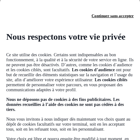
s'engage à s'y conformer.
Continuer sans accepter
Droit et langue du site
Nous respectons votre vie privée
Ce Site a pour langue officielle le français. L’utilisation
Ce site utilise des cookies. Certains sont indispensables au bon
fonctionnement, à la qualité et à la sécurité de votre service en ligne. Ils
du Site en tant que tel, ainsi que toutes les activités qui
ne peuvent pas être désactivés. D’autres, comme les cookies d’audience
peuvent être développées sur le Site sont régies par le
et les cookies ciblés, sont facultatifs.
Les cookies d’audience
ont pour
but de recueillir des éléments statistiques sur la navigation et l’usage du
droit français.
site, afin d’améliorer votre expérience utilisateur.
Les cookies ciblés
permettent de personnaliser votre parcours, en vous proposant des
communications adaptées à votre profil.
Nous ne déposons pas de cookies à des fins publicitaires. Les
données recueillies à l’aide des cookies ne sont pas cédées à des
tiers.
Nous vous invitons à nous indiquer dès maintenant vos choix quant au
dépôt de cookies facultatifs sur votre terminal, soit en les acceptant
tous, soit en les refusant tous, soit en les personnalisant.
Votre choix est libre et pourra ensuite être modifié à tout moment, en