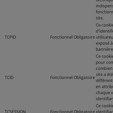
indispen
fonctio
site.
Ce cooki
d'identif
TCPID
Fonctionnel
Obligatoire
utilisate
exposé à
bannière
Ce cookie
pour co
combien 
site a été
TCID
Fonctionnel
Obligatoire
différent
en attrib
chaque v
identifia
Ce cooki
TCSESSION
Fonctionnel
Obligatoire
identifia