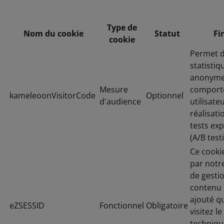
Type de
Nom du cookie
Statut
Fi
cookie
Permet d
statistiq
anonymes
Mesure
comport
kameleoonVisitorCode
Optionnel
d'audience
utilisate
réalisati
tests ex
(A/B test
Ce cookie
par notr
de gesti
contenu 
ajouté q
eZSESSID
Fonctionnel
Obligatoire
visitez le 
techniq