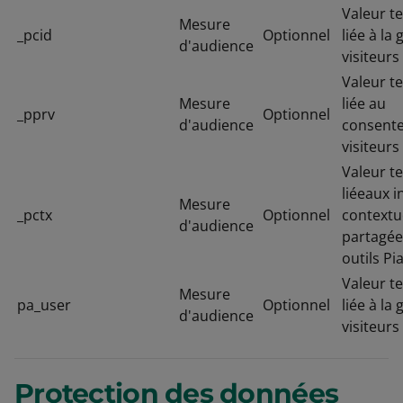
Valeur t
Mesure
_pcid
Optionnel
liée à la
d'audience
visiteurs
Valeur t
Mesure
liée au
_pprv
Optionnel
d'audience
consent
visiteurs
Valeur t
liéeaux 
Mesure
_pctx
Optionnel
contextu
d'audience
partagée
outils Pi
Valeur t
Mesure
pa_user
Optionnel
liée à la
d'audience
visiteurs
Protection des données