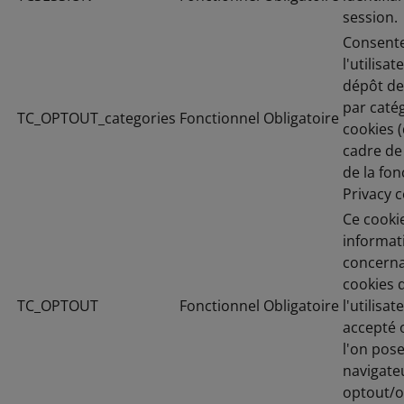
session.
Consent
l'utilisat
dépôt de
par caté
TC_OPTOUT_categories
Fonctionnel
Obligatoire
cookies (
cadre de 
de la fon
Privacy c
Ce cookie
informat
concerna
cookies 
TC_OPTOUT
Fonctionnel
Obligatoire
l'utilisat
accepté 
l'on pos
navigate
optout/o