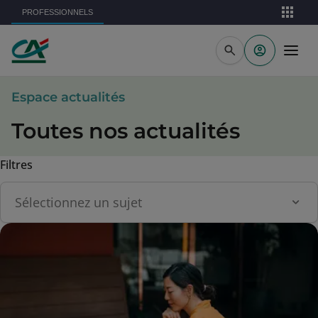
Aller au contenu principal
PROFESSIONNELS
Espace actualités
Toutes nos actualités
Filtres
Topic(s)
Sélectionnez un sujet