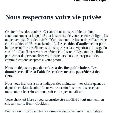
Marchés Financiers
•
14/11/2025
Continuer sans accepter
Le point sur les marchés financiers novembre
2025
Nous respectons votre vie privée
Ce site utilise des cookies. Certains sont indispensables au bon
Lire la suite
fonctionnement, à la qualité et à la sécurité de votre service en ligne. Ils
ne peuvent pas être désactivés. D’autres, comme les cookies d’audience
et les cookies ciblés, sont facultatifs.
Les cookies d’audience
ont pour
but de recueillir des éléments statistiques sur la navigation et l’usage du
Afficher plus
site, afin d’améliorer votre expérience utilisateur.
Les cookies ciblés
permettent de personnaliser votre parcours, en vous proposant des
communications adaptées à votre profil.
Nous ne déposons pas de cookies à des fins publicitaires. Les
données recueillies à l’aide des cookies ne sont pas cédées à des
tiers.
Nous vous invitons à nous indiquer dès maintenant vos choix quant au
dépôt de cookies facultatifs sur votre terminal, soit en les acceptant
tous, soit en les refusant tous, soit en les personnalisant.
Votre choix est libre et pourra ensuite être modifié à tout moment, en
cliquant sur le lien « Cookies ».
Pour en savoir plus sur les responsables de traitement et les finalités,