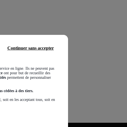
Continuer sans accepter
service en ligne. Ils ne peuvent pas
ce
ont pour but de recueillir des
blés
permettent de personnaliser
s cédées à des tiers.
soit en les acceptant tous, soit en