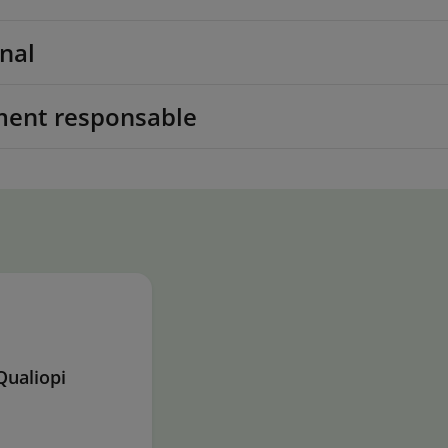
onal
ment responsable
 Qualiopi