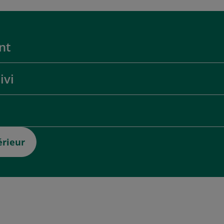
nt
ivi
érieur