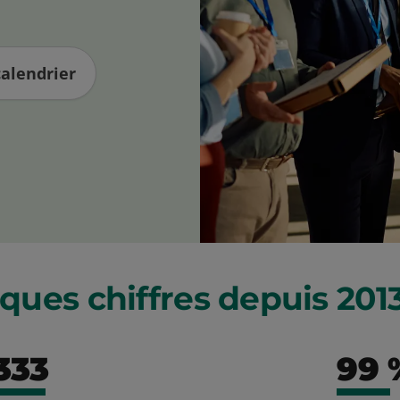
calendrier
lques chiffres depuis 201
333
99 