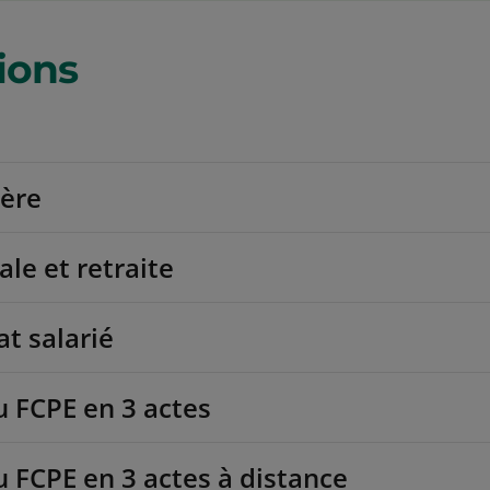
ions
ière
ale et retraite
at salarié
u FCPE en 3 actes
u FCPE en 3 actes à distance